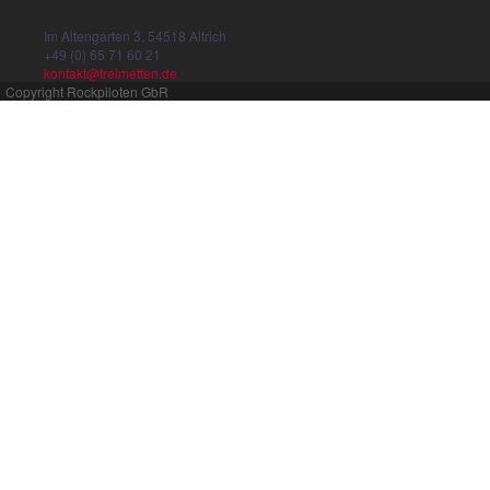
Im Altengarten 3, 54518 Altrich
+49 (0) 65 71 60 21
kontakt@treimetten.de
Copyright Rockpiloten GbR