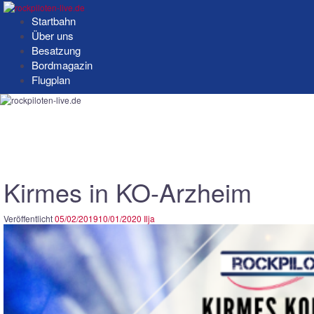
Springe
zum
Startbahn
Inhalt
Über uns
Besatzung
Bordmagazin
Flugplan
Kirmes in KO-Arzheim
Veröffentlicht
05/02/2019
10/01/2020
Ilja