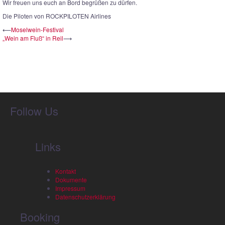
Wir freuen uns euch an Bord begrüßen zu dürfen.
Die Piloten von ROCKPILOTEN Airlines
Beitrags-
⟵
Moselwein-Festival
„Wein am Fluß“ in Reil
⟶
Navigation
Follow Us
Links
Kontakt
Dokumente
Impressum
Datenschutzerklärung
Booking