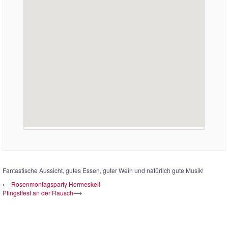
Fantastische Aussicht, gutes Essen, guter Wein und natürlich gute Musik!
Beitrags-
⟵
Rosenmontagsparty Hermeskeil
Pfingstfest an der Rausch
⟶
Navigation