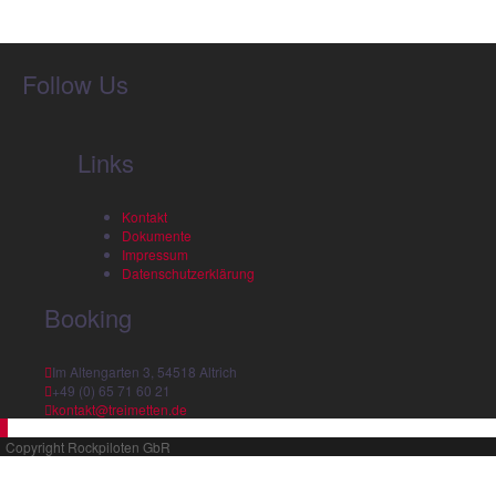
Follow Us
Links
Kontakt
Dokumente
Impressum
Datenschutzerklärung
Booking
Im Altengarten 3, 54518 Altrich
+49 (0) 65 71 60 21
kontakt@treimetten.de
Copyright Rockpiloten GbR