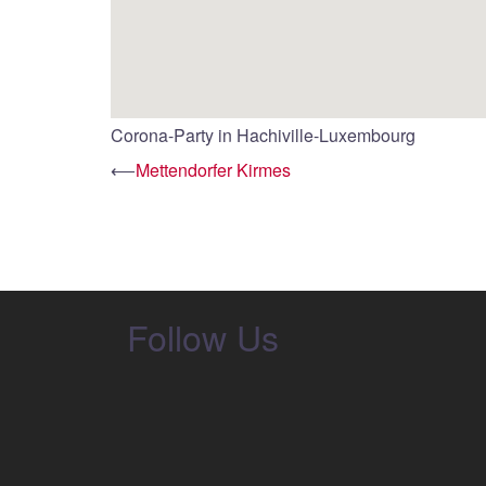
Corona-Party in Hachiville-Luxembourg
Beitrags-
⟵
Mettendorfer Kirmes
Navigation
Follow Us