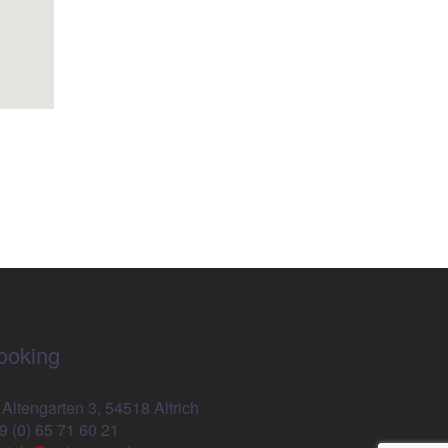
ooking
 Altengarten 3, 54518 Altrich
9 (0) 65 71 60 21