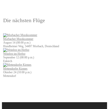
Navigation
Die nächsten Flüge
Morbacher Musiksommer
August 14 (08:00 p.m.)
Hundheimer Weg, 54497 Morbach, Deutschland
Weinfest im Herbst
September 12 (08:00 p.m.)
Enkirch
Mettendorfer Kirmes
Oktober 24 (10:00 p.m.)
Mettendorf