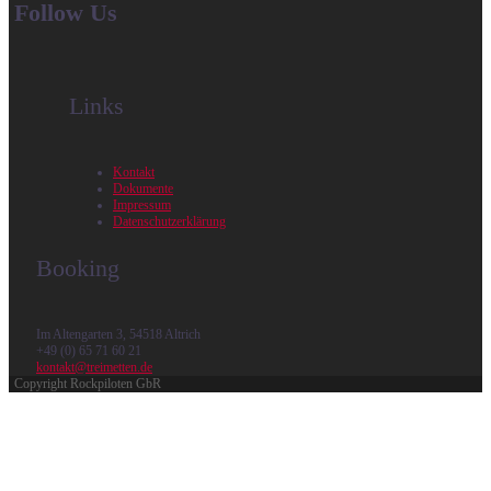
Follow Us
Links
Kontakt
Dokumente
Impressum
Datenschutzerklärung
Booking
Im Altengarten 3, 54518 Altrich
+49 (0) 65 71 60 21
kontakt@treimetten.de
Copyright Rockpiloten GbR