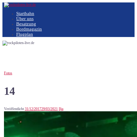
Springe
zum
Startbahn
Inhalt
Über uns
Besatzung
Bordmagazin
Flugplan
Fotos
14
Veröffentlicht
31/12/2017
29/03/2021
Ilja