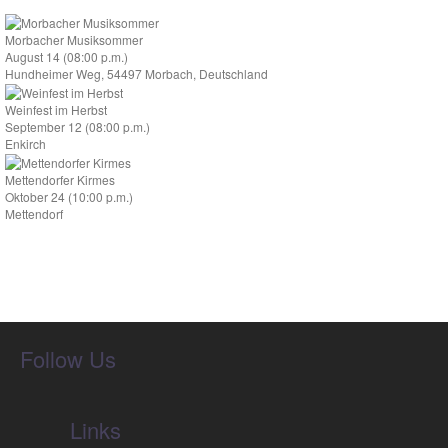
Morbacher Musiksommer
August 14 (08:00 p.m.)
Hundheimer Weg, 54497 Morbach, Deutschland
Weinfest im Herbst
September 12 (08:00 p.m.)
Enkirch
Mettendorfer Kirmes
Oktober 24 (10:00 p.m.)
Mettendorf
Follow Us
Links