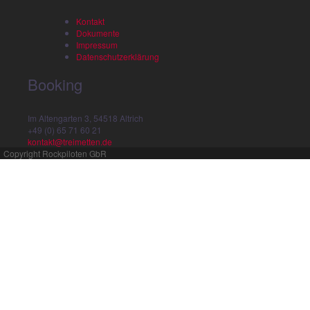
Kontakt
Dokumente
Impressum
Datenschutzerklärung
Booking
Im Altengarten 3, 54518 Altrich
+49 (0) 65 71 60 21
kontakt@treimetten.de
Copyright Rockpiloten GbR