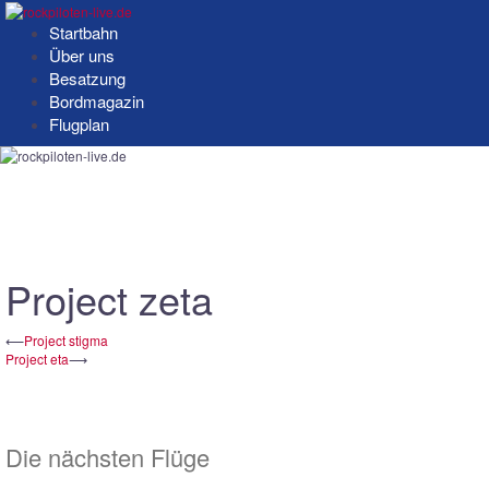
Springe
zum
Startbahn
Inhalt
Über uns
Besatzung
Bordmagazin
Flugplan
Project zeta
Beitrags-
⟵
Project stigma
Project eta
⟶
Navigation
Die nächsten Flüge