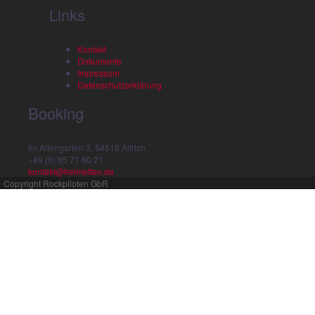
Links
Kontakt
Dokumente
Impressum
Datenschutzerklärung
Booking
Im Altengarten 3, 54518 Altrich
+49 (0) 65 71 60 21
kontakt@treimetten.de
Copyright Rockpiloten GbR