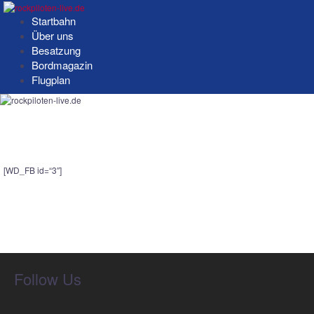
Springe
zum
Startbahn
Inhalt
Über uns
Besatzung
Bordmagazin
Flugplan
[WD_FB id=“3″]
Follow Us